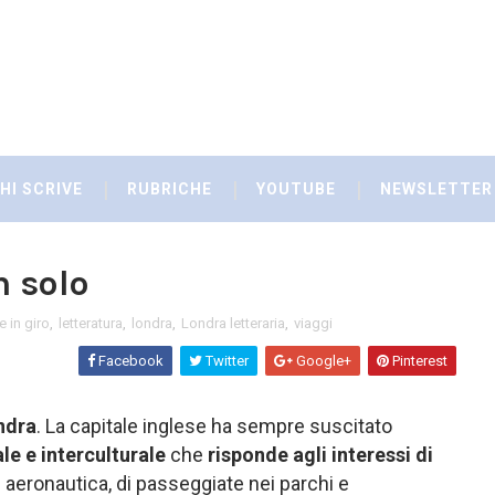
HI SCRIVE
RUBRICHE
YOUTUBE
NEWSLETTER
n solo
e in giro
,
letteratura
,
londra
,
Londra letteraria
,
viaggi
Facebook
Twitter
Google+
Pinterest
ndra
. La capitale inglese ha sempre suscitato
ale e interculturale
che
risponde agli interessi di
 di aeronautica, di passeggiate nei parchi e