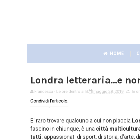
HOME
C
Londra letteraria...e no
Francesca - Le ore dentro ai libri
maggio 28, 2019
le or
Condividi l'articolo:
E' raro trovare qualcuno a cui non piaccia
Lo
fascino in chiunque, è una
città multicultur
tutti
: appassionati di sport, di storia, d'arte,