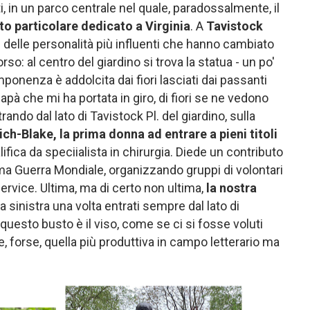
 in un parco centrale nel quale, paradossalmente, il
o particolare dedicato a Virginia
. A
Tavistock
delle personalità più influenti che hanno cambiato
rso: al centro del giardino si trova la statua - un po'
 imponenza è addolcita dai fiori lasciati dai passanti
papà che mi ha portata in giro, di fiori se ne vedono
ando dal lato di Tavistock Pl. del giardino, sulla
ich-Blake, la prima donna ad entrare a pieni titoli
ifica da speciialista in chirurgia. Diede un contributo
ima Guerra Mondiale, organizzando gruppi di volontari
cervice. Ultima, ma di certo non ultima,
la nostra
a sinistra una volta entrati sempre dal lato di
 questo busto è il viso, come se ci si fosse voluti
 e, forse, quella più produttiva in campo letterario ma