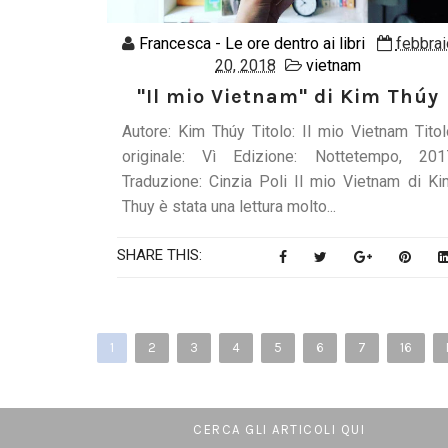
Francesca - Le ore dentro ai libri
febbrai
20, 2018
vietnam
"Il mio Vietnam" di Kim Thúy
Autore: Kim Thúy Titolo: Il mio Vietnam Titol
originale: Vì Edizione: Nottetempo, 201
Traduzione: Cinzia Poli Il mio Vietnam di Ki
Thuy è stata una lettura molto...
SHARE THIS:
1
2
3
4
5
6
7
16
CERCA GLI ARTICOLI QUI