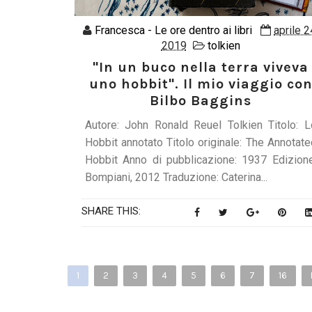
Francesca - Le ore dentro ai libri
aprile 2
2019
tolkien
"In un buco nella terra viveva
uno hobbit". Il mio viaggio co
Bilbo Baggins
Autore: John Ronald Reuel Tolkien Titolo: L
Hobbit annotato Titolo originale: The Annotate
Hobbit Anno di pubblicazione: 1937 Edizione
Bompiani, 2012 Traduzione: Caterina...
SHARE THIS:
1
2
3
4
5
6
7
16