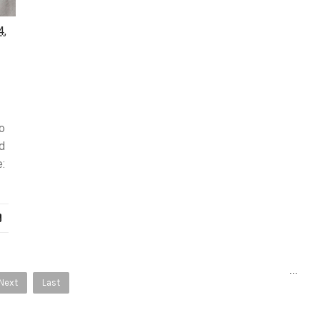
4,
n
o
d
:
...
Next
Last