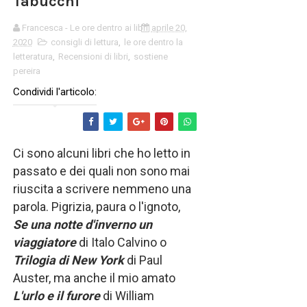
Tabucchi
Francesca - Le ore dentro ai libri
aprile 20,
2020
consigli di lettura
,
le ore dentro la
letteratura
,
Recensioni di libri
,
sostiene
pereira
Condividi l'articolo:
Ci sono alcuni libri che ho letto in
passato e dei quali non sono mai
riuscita a scrivere nemmeno una
parola. Pigrizia, paura o l'ignoto,
Se una notte d'inverno un
viaggiatore
di Italo Calvino o
Trilogia di New York
di Paul
Auster, ma anche il mio amato
L'urlo e il furore
di William