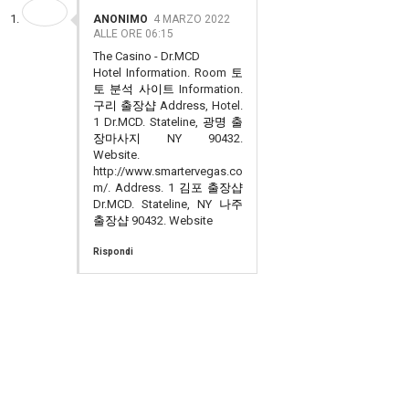
ANONIMO
4 MARZO 2022
ALLE ORE 06:15
The Casino - Dr.MCD
Hotel Information. Room
토
토 분석 사이트
Information.
구리 출장샵
Address, Hotel.
1 Dr.MCD. Stateline,
광명 출
장마사지
NY 90432.
Website.
http://www.smartervegas.co
m/. Address. 1
김포 출장샵
Dr.MCD. Stateline, NY
나주
출장샵
90432. Website
Rispondi