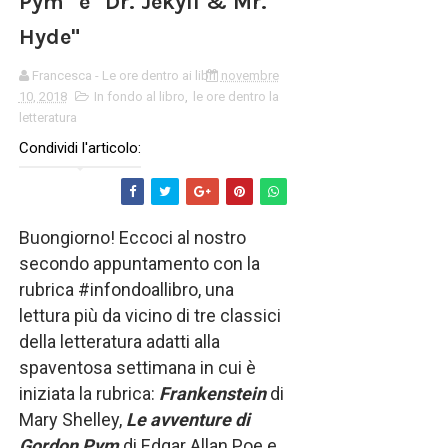
Pym" e "Dr. Jekyll & Mr.
Hyde"
Francesca - Le ore dentro ai libri
novembre
10, 2018
In fondo al libro
,
le ore dentro la
letteratura
Condividi l'articolo:
Buongiorno! Eccoci al nostro
secondo appuntamento con la
rubrica #infondoallibro, una
lettura più da vicino di tre classici
della letteratura adatti alla
spaventosa settimana in cui è
iniziata la rubrica:
Frankenstein
di
Mary Shelley,
Le avventure di
Gordon Pym
di Edgar Allan Poe e