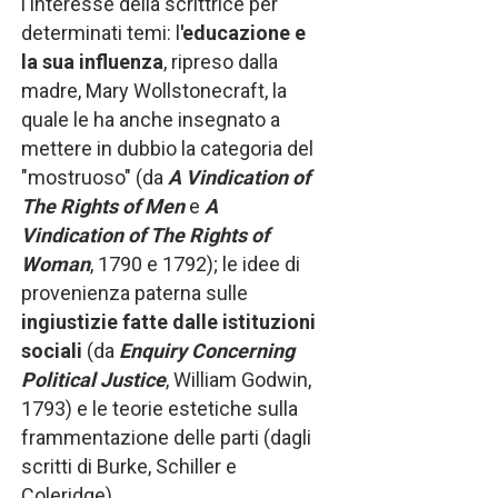
l'interesse della scrittrice per
determinati temi: l
'educazione e
la sua influenza
, ripreso dalla
madre, Mary Wollstonecraft, la
quale le ha anche insegnato a
mettere in dubbio la categoria del
"mostruoso" (da
A Vindication of
The Rights of Men
e
A
Vindication of The Rights of
Woman
, 1790 e 1792); le idee di
provenienza paterna sulle
ingiustizie fatte dalle istituzioni
sociali
(da
Enquiry Concerning
Political Justice
, William Godwin,
1793) e le teorie estetiche sulla
frammentazione delle parti (dagli
scritti di Burke, Schiller e
Coleridge).