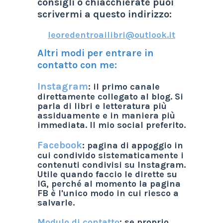
consigli o chiacchierate puoi
scrivermi a questo indirizzo:
leoredentroailibri@outlook.it
Altri modi per entrare in
contatto con me:
Instagram
: il primo canale
direttamente collegato al blog. Si
parla di libri e letteratura più
assiduamente e in maniera più
immediata. Il mio social preferito.
Facebook
: pagina di appoggio in
cui condivido sistematicamente i
contenuti condivisi su Instagram.
Utile quando faccio le dirette su
IG, perché al momento la pagina
FB è l'unico modo in cui riesco a
salvarle.
Modulo di contatto
: se proprio